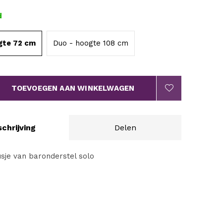
d
gte 72 cm
Duo - hoogte 108 cm
TOEVOEGEN AAN WINKELWAGEN
chrijving
Delen
usje van baronderstel solo