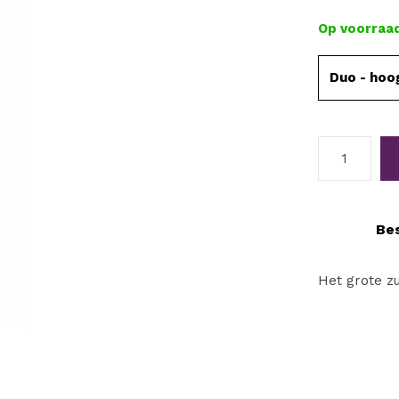
Op voorraa
Duo - hoo
Bes
Het grote z