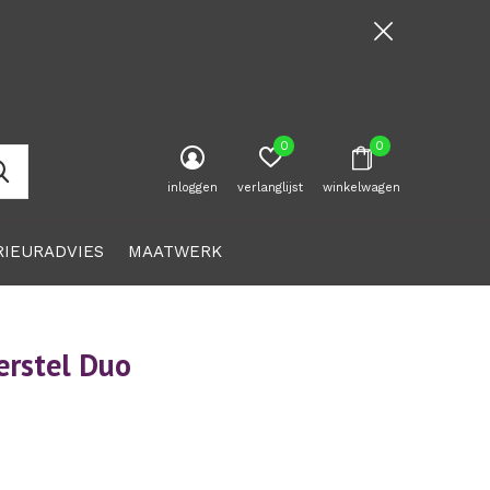
0
0
inloggen
verlanglijst
winkelwagen
RIEURADVIES
MAATWERK
erstel Duo
0)