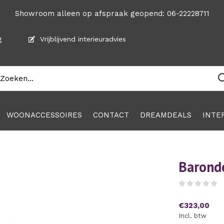
Showroom alleen op afspraak geopend: 06-22228711
g
Vrijblijvend interieuradvies
WOONACCESSOIRES
CONTACT
DREAMDEALS
INTE
Barond
(
€323,00
Incl. btw