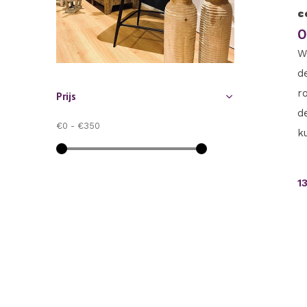
c
O
W
d
r
Prijs
d
€0
-
€350
k
1