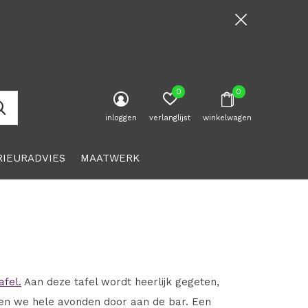
0
0
inloggen
verlanglijst
winkelwagen
RIEURADVIES
MAATWERK
afel.
Aan deze tafel wordt heerlijk gegeten,
en we hele avonden door aan de bar. Een