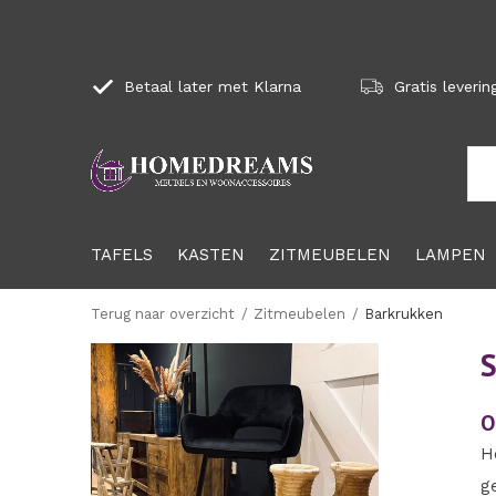
Betaal later met Klarna
Gratis leverin
TAFELS
KASTEN
ZITMEUBELEN
LAMPEN
Terug naar overzicht
Zitmeubelen
Barkrukken
S
O
H
g