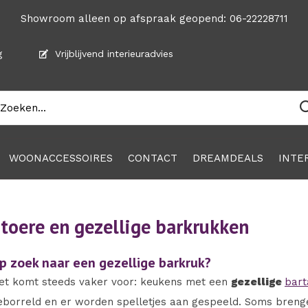
Showroom alleen op afspraak geopend: 06-22228711
g
Vrijblijvend interieuradvies
WOONACCESSOIRES
CONTACT
DREAMDEALS
INTE
toere en gezellige barkrukken
p zoek naar een gezellige barkruk?
et komt steeds vaker voor: keukens met een
gezellige
bart
eborreld en er worden spelletjes aan gespeeld. Soms breng