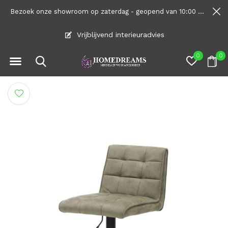
Bezoek onze showroom op zaterdag - geopend van 10:00 tot 1600
Vrijblijvend interieuradvies
0
0