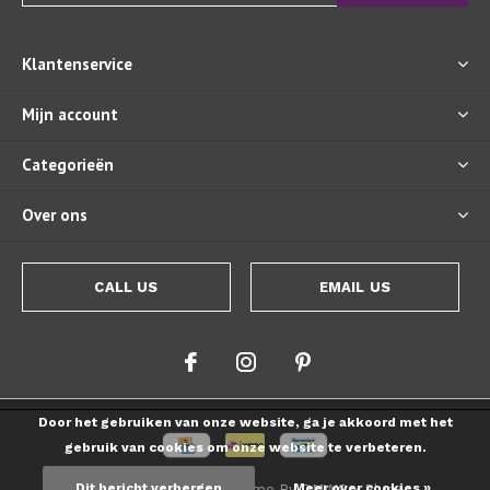
Klantenservice
Mijn account
Categorieën
Over ons
CALL US
EMAIL US
Door het gebruiken van onze website, ga je akkoord met het
gebruik van cookies om onze website te verbeteren.
Dit bericht verbergen
Meer over cookies »
© Copyright
2026
- Theme By
DMWS
x
Plus+