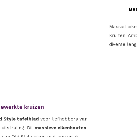
Bes
Massief eike
kruizen. Amb
diverse leng
ngewerkte kruizen
d Style tafelblad
voor liefhebbers van
uitstraling. Dit
massieve eikenhouten
van Old Style eiken met een uniek