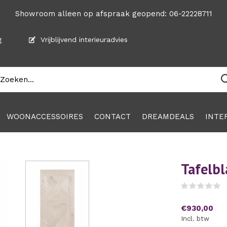
Showroom alleen op afspraak geopend: 06-22228711
g
Vrijblijvend interieuradvies
WOONACCESSOIRES
CONTACT
DREAMDEALS
INTE
Tafelbl
(
€930,00
Incl. btw