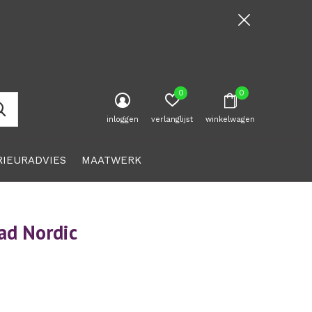
0
0
inloggen
verlanglijst
winkelwagen
RIEURADVIES
MAATWERK
ad Nordic
0)