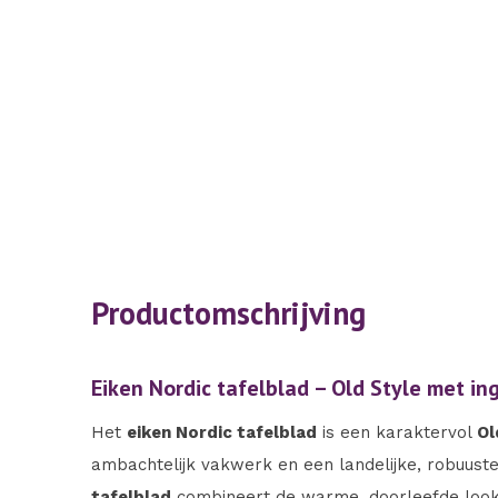
Productomschrijving
Eiken Nordic tafelblad – Old Style met i
Het
eiken Nordic tafelblad
is een karaktervol
Ol
ambachtelijk vakwerk en een landelijke, robuuste 
tafelblad
combineert de warme, doorleefde look 