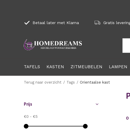
Betaal later met Klarna
Gratis leverin
TAFELS
KASTEN
ZITMEUBELEN
LAMPEN
Terug naar overzicht
Tags
Orientaalse kast
P
Prijs
€0
-
€5
0