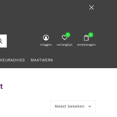
0
0
inloggen
verlanglijst
winkelwagen
RIEURADVIES
MAATWERK
t