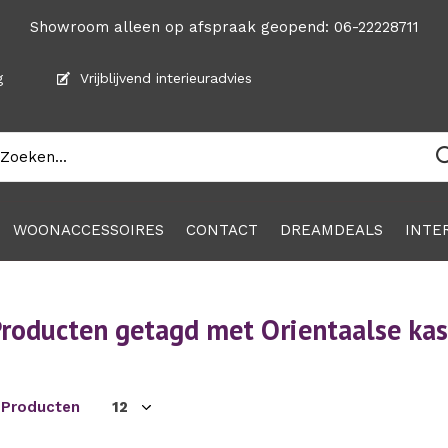
Showroom alleen op afspraak geopend: 06-22228711
g
Vrijblijvend interieuradvies
WOONACCESSOIRES
CONTACT
DREAMDEALS
INTE
roducten getagd met Orientaalse kas
 Producten