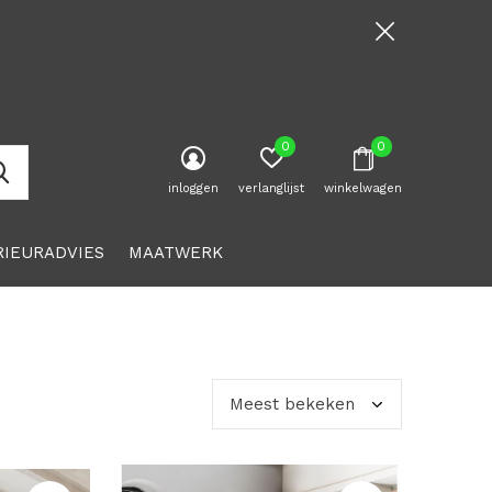
0
0
inloggen
verlanglijst
winkelwagen
RIEURADVIES
MAATWERK