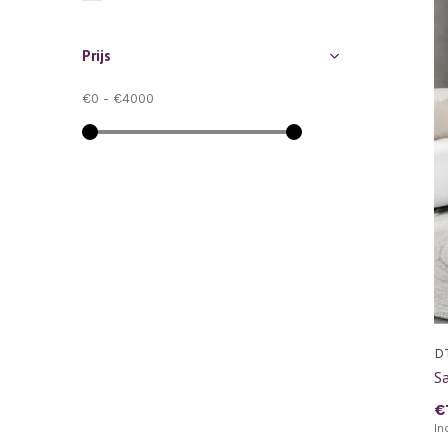
Prijs
€0
-
€4000
D
Sa
€
In