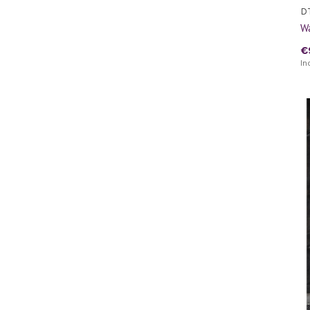
D
W
€
In