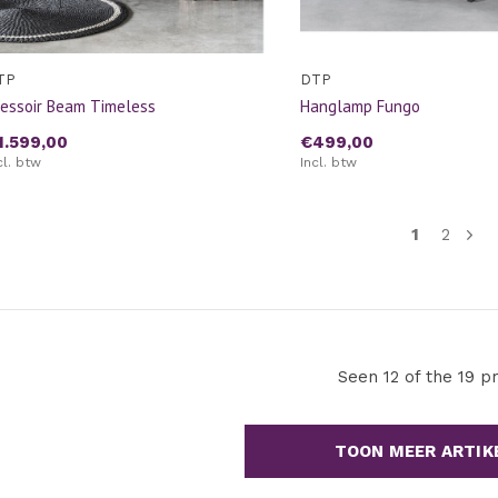
TP
DTP
essoir Beam Timeless
Hanglamp Fungo
1.599,00
€499,00
cl. btw
Incl. btw
1
2
Seen 12 of the 19 p
TOON MEER ARTIK