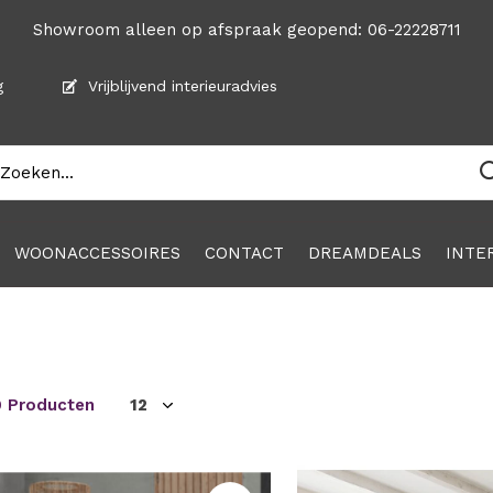
Showroom alleen op afspraak geopend: 06-22228711
g
Vrijblijvend interieuradvies
WOONACCESSOIRES
CONTACT
DREAMDEALS
INTE
9 Producten