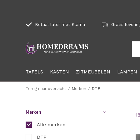
Betaal later met Klarna
Gratis leverin
TAFELS
KASTEN
ZITMEUBELEN
LAMPEN
Terug naar overzicht
Merken
DTP
Merken
1
Alle merken
DTP