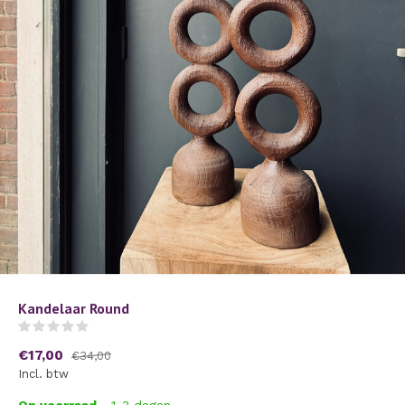
Kandelaar Round
(0)
€17,00
€34,00
Incl. btw
Op voorraad
- 1-3 dagen